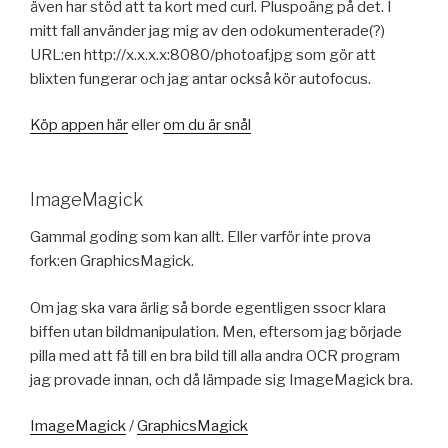
även har stöd att ta kort med curl. Pluspoäng på det. I
mitt fall använder jag mig av den odokumenterade(?)
URL:en http://x.x.x.x:8080/photoaf.jpg som gör att
blixten fungerar och jag antar också kör autofocus.
Köp appen här
eller
om du är snål
ImageMagick
Gammal goding som kan allt. Eller varför inte prova
fork:en GraphicsMagick.
Om jag ska vara ärlig så borde egentligen ssocr klara
biffen utan bildmanipulation. Men, eftersom jag började
pilla med att få till en bra bild till alla andra OCR program
jag provade innan, och då lämpade sig ImageMagick bra.
ImageMagick
/
GraphicsMagick