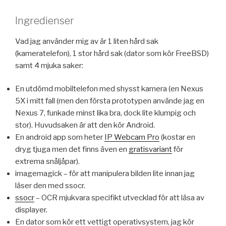
Ingredienser
Vad jag använder mig av är 1 liten hård sak
(kameratelefon), 1 stor hård sak (dator som kör FreeBSD)
samt 4 mjuka saker:
En utdömd mobiltelefon med shysst kamera (en Nexus
5X i mitt fall (men den första prototypen använde jag en
Nexus 7, funkade minst lika bra, dock lite klumpig och
stor). Huvudsaken är att den kör Android.
En android app som heter
IP Webcam Pro
(kostar en
dryg tjuga men det finns även en
gratisvariant
för
extrema snåljåpar).
imagemagick – för att manipulera bilden lite innan jag
läser den med ssocr.
ssocr
– OCR mjukvara specifikt utvecklad för att läsa av
displayer.
En dator som kör ett vettigt operativsystem, jag kör