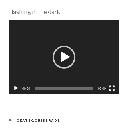
Flashing in the dark
Videospelare
00:00
00:00
KATEGORIER
OKATEGORISERADE