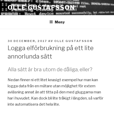
Hoppa
OLLE GUSTAFSSON
till
innehåll
Meny
PUBLICERAT
30 DECEMBER, 2017
AV
OLLE GUSTAFSSON
Logga elförbrukning på ett lite
annorlunda sätt
Alla sätt är bra utom de dåliga, eller?
Nedan finner ni ett litet knasigt exempel hur man kan
logga data från en mätare utan möjlighet för extern
avläsning annat än att titta på den med gluggarna man
har i huvudet. Kan dock bli lite tråkigt i längden, så varför
inte automatisera det hela lite.