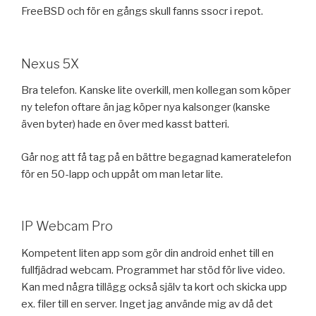
FreeBSD och för en gångs skull fanns ssocr i repot.
Nexus 5X
Bra telefon. Kanske lite overkill, men kollegan som köper
ny telefon oftare än jag köper nya kalsonger (kanske
även byter) hade en över med kasst batteri.
Går nog att få tag på en bättre begagnad kameratelefon
för en 50-lapp och uppåt om man letar lite.
IP Webcam Pro
Kompetent liten app som gör din android enhet till en
fullfjädrad webcam. Programmet har stöd för live video.
Kan med några tillägg också själv ta kort och skicka upp
ex. filer till en server. Inget jag använde mig av då det