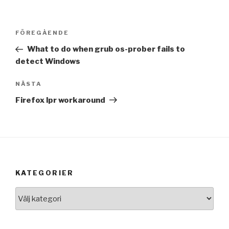
Inläggsnavigering
Föregående
FÖREGÅENDE
inlägg
What to do when grub os-prober fails to
detect Windows
Nästa
NÄSTA
inlägg
Firefox lpr workaround
KATEGORIER
Kategorier