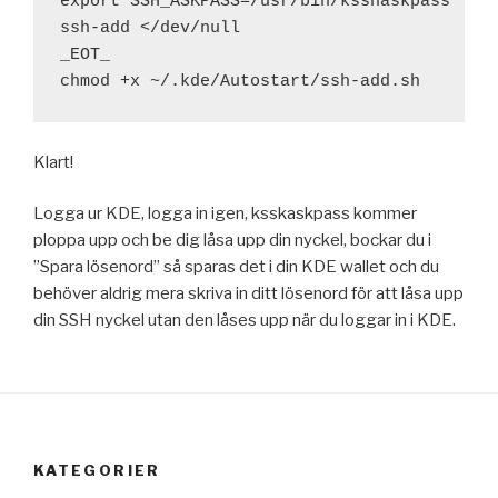
export SSH_ASKPASS=/usr/bin/ksshaskpass

ssh-add </dev/null

_EOT_

chmod +x ~/.kde/Autostart/ssh-add.sh
Klart!
Logga ur KDE, logga in igen, ksskaskpass kommer
ploppa upp och be dig låsa upp din nyckel, bockar du i
”Spara lösenord” så sparas det i din KDE wallet och du
behöver aldrig mera skriva in ditt lösenord för att låsa upp
din SSH nyckel utan den låses upp när du loggar in i KDE.
KATEGORIER