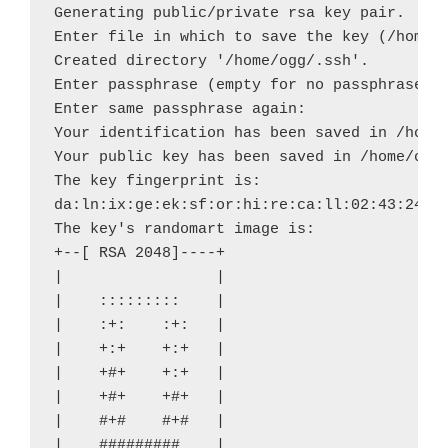
Generating public/private rsa key pair.

Enter file in which to save the key (/home/o
Created directory '/home/ogg/.ssh'.

Enter passphrase (empty for no passphrase):

Enter same passphrase again:

Your identification has been saved in /home/
Your public key has been saved in /home/ogg/
The key fingerprint is:

da:ln:ix:ge:ek:sf:or:hi:re:ca:ll:02:43:24:95
The key's randomart image is:

+--[ RSA 2048]----+

|                 |

|    :::::::::    |

|    :+:    :+:   |

|    +:+    +:+   |

|    +#+    +:+   |

|    +#+    +#+   |

|    #+#    #+#   |

|    #########    |
