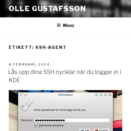
Hoppa
OLLE GUSTAFSSON
till
innehåll
Meny
ETIKETT:
SSH-AGENT
PUBLICERAT
6 FEBRUARI, 2014
Lås upp dina SSH nycklar när du loggar in i
KDE