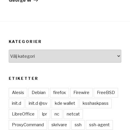
George W
KATEGORIER
Kategorier
ETIKETTER
Alesis
Debian
firefox
Firewire
FreeBSD
init.d
init.d @sv
kde wallet
ksshaskpass
LibreOffice
lpr
nc
netcat
ProxyCommand
skrivare
ssh
ssh-agent