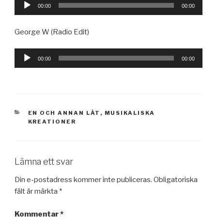
Ljudspelare
00:00
00:00
George W (Radio Edit)
Ljudspelare
00:00
00:00
KATEGORIER
EN OCH ANNAN LÅT
,
MUSIKALISKA
KREATIONER
Lämna ett svar
Din e-postadress kommer inte publiceras.
Obligatoriska
fält är märkta
*
Kommentar
*