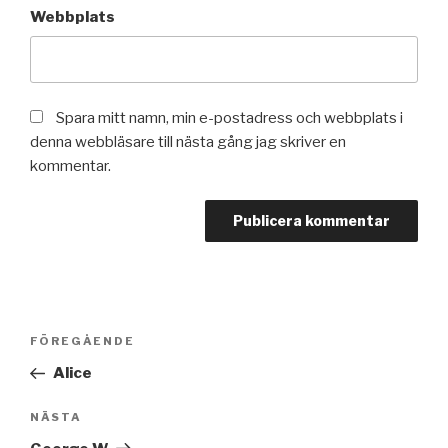
Webbplats
Spara mitt namn, min e-postadress och webbplats i
denna webbläsare till nästa gång jag skriver en
kommentar.
Inläggsnavigering
Föregående
FÖREGÅENDE
inlägg
Alice
Nästa
NÄSTA
inlägg