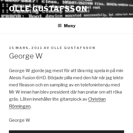
Hoppa
OLLE GUSTAFSSON
till
innehåll
Meny
PUBLICERAT
15 MARS, 2011
AV
OLLE GUSTAFSSON
George W
George W gjorde jag mest för att lära mig spela in på min
Alesis Fusion 6HD. Började pilla med den här när jag lekte
med Reason och en sampling av en telefonintervju med
Mr W innan han blev president där han pratar om att röka
gräs. Låten innehåller lite gitarrplock av
Christian
Rönningen
.
George W